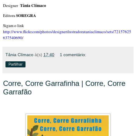
Tânia Clímaco
Designer
SOREGRA
Editora
Sigam o link
http://www.flickr.com/photos/designerilustradorataniaclimaco/sets/72157625
637540690/
Tânia Clímaco
à(s)
17:40
1 comentário:
Partilhar
Corre, Corre Garrafinha | Corre, Corre
Garrafão