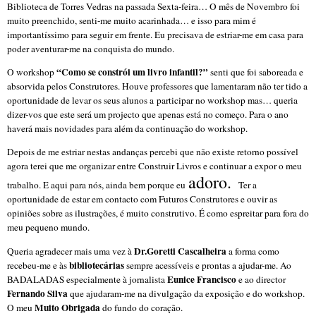
Biblioteca de Torres Vedras na passada Sexta-feira… O mês de Novembro foi
muito preenchido, senti-me muito acarinhada… e isso para mim é
importantíssimo para seguir em frente. Eu precisava de estriar-me em casa para
poder aventurar-me na conquista do mundo.
“Como se constrói um livro infantil?”
O workshop
senti que foi saboreada e
absorvida pelos Construtores. Houve professores que lamentaram não ter tido a
oportunidade de levar os seus alunos a participar no workshop mas… queria
dizer-vos que este será um projecto que apenas está no começo. Para o ano
haverá mais novidades para além da continuação do workshop.
Depois de me estriar nestas andanças percebi que não existe retorno possível
agora terei que me organizar entre Construir Livros e continuar a expor o meu
adoro.
trabalho. E aqui para nós, ainda bem porque eu
Ter a
oportunidade de estar em contacto com Futuros Construtores e ouvir as
opiniões sobre as ilustrações, é muito construtivo. É como espreitar para fora do
meu pequeno mundo.
Dr.Goretti Cascalheira
Queria agradecer mais uma vez à
a forma como
bibliotecárias
recebeu-me e às
sempre acessíveis e prontas a ajudar-me. Ao
Eunice Francisco
BADALADAS especialmente à jornalista
e ao director
Fernando Silva
que ajudaram-me na divulgação da exposição e do workshop.
Muito Obrigada
O meu
do fundo do coração.