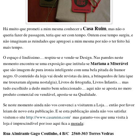
Casa Ruim
Há muito que prometi a mim mesma conhecer a
, mas não o
queria fazer de passagem, teria que ser com tempo. Ontem esse tempo surgiu, e
não imaginam as ruindades que apregoei a mim mesma por não o ter feito há
mais tempo.
O espaço é lindíssimo… respira-se e vende-se Design. Nas paredes neste
Mariana a Miserável
momento encontra-se uma exposição que intitula-se
que são imagem de pura ironia inteligente com uma bela pitada de humor
negro. O conteúdo da loja vai desde revistas da área, a brinquedos de lata (que
me trouxeram alguma nostalgia), Livros de fotografia, Livros Infantis… mas
tudo escolhido a dedo muito bem seleccionado… aqui não se aposta no mero
produto comercial ou vendável, aposta-se na Qualidade.
Se neste momento ainda não vos convenci a visitarem a Loja… então por favor
leiam de novo esta publicação. E se esta publicação ainda não vos satisfaz
visitem o site
http://www.casaruim.com/
mas garanto-vos que uma visita à
loja é imprescindível por isso aqui fica a
morada
:
Rua Almirante Gago Coutinho, 4 B/C
2560-303 Torres Vedras