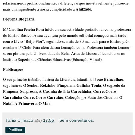
relacionar-nos profissionalmente, a diferença é que inevitavelmente juntou-se
Amizade
mais um ingrediente à nossa cumplicidade a
.
Pequena Biografia
Mª Carolina Pereira Rosa iniciou a sua actividade profissional como professora
do Ensino Básico. A sua aventura pelo mundo editorial começou mais tarde
com o Livro “Beija-Flor”, seguindo-se mais de 30 manuais para o Ensino pré-
escolar e 1º Ciclo. Para além da sua formação como Professora também formou-
se em pintura pela Universidade de Belas Artes de Lisboa e licenciou-se no
Instituto Superior de Ciências Educativas (Educação Visual).
Publicações
João Brincalhão
O seu primeiro trabalho na área da Literatura Infantil foi
,
O Senhor Reizinho
Pimpona a Galinha Tonta
O segredo da
seguiram-se
,
,
Pimpona
Surpresas
A Casinha de Tita Carochinha
Corre, Corre
,
,
,
Garrafinha Corre, Corre Garrafão
O
, Colecção _A Festa dos Círculos:
Natal
A Primavera
O Mar
,
,
.
Tânia Clímaco
à(s)
17:56
Sem comentários:
Partilhar