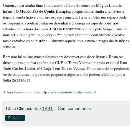
Ontem eu e a minha Ema fomos assistir à hora do conto na Mágica Livraria
O Mundo Faz de Conta
Infantil
. É mágica porque não se limita a ter livros e
jogos à venda (não é um mero espaço comercial) tem também um espaço onde
os pequeninos podem pintar ou desenhar e (a cereja no topo de bolo) aos
A Mala Encantada
sábados tem a hora do conto
contada pelo Sérgio Paulo. É
uma actividade gratuita, o Sérgio Paulo é um excelente contador ele envolve-
nos e envolve-os na história… durante aquela hora e meia a magia das histórias
sente-se.
Bem não há muitas mais palavras para descrever esta doce livraria. Resta me
Rua
dizer apenas que fica em frente à CUF de Torres Vedras a morada exacta é
João Carlos Júnior, nº4 Loja 1 em Torres Vedras
. Para o caso de se perderem
ou de simplesmente quererem perguntar alguma coisa podem telefonar para a
Sofia 261316057
.
A loja também tem site
http://www.omundofazdeconta.pt/
Tânia Clímaco
à(s)
19:41
Sem comentários:
Partilhar