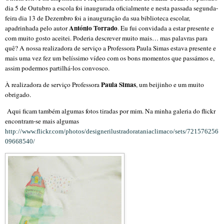
dia 5 de Outubro a escola foi inaugurada oficialmente e nesta passada segunda-
feira dia 13 de Dezembro foi a inauguração da sua biblioteca escolar,
António Torrado
apadrinhada pelo autor
. Eu fui convidada a estar presente e
com muito gosto aceitei. Poderia descrever muito mais… mas palavras para
quê? A nossa realizadora de serviço a Professora Paula Simas estava presente e
mais uma vez fez um belíssimo vídeo com os bons momentos que passámos e,
assim podermos partilhá-los convosco.
Paula Simas
À realizadora de serviço Professora
, um beijinho e um muito
obrigado.
Aqui ficam também algumas fotos tiradas por mim. Na minha galeria do flickr
encontram-se mais algumas
http://www.flickr.com/photos/designerilustradorataniaclimaco/sets/721576256
09668540/