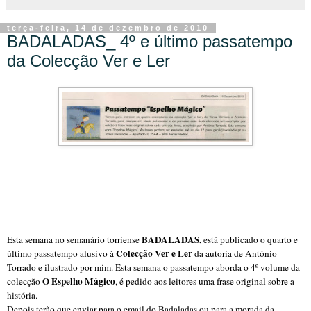
terça-feira, 14 de dezembro de 2010
BADALADAS_ 4º e último passatempo
da Colecção Ver e Ler
BADALADAS,
Esta semana no semanário torriense
está publicado o quarto e
Colecção Ver e Ler
último passatempo alusivo à
da autoria de António
Torrado e ilustrado por mim. Esta semana o passatempo aborda o 4º volume da
O Espelho Mágico
colecção
, é pedido aos leitores uma frase original sobre a
história.
Depois terão que enviar para o email do Badaladas ou para a morada da