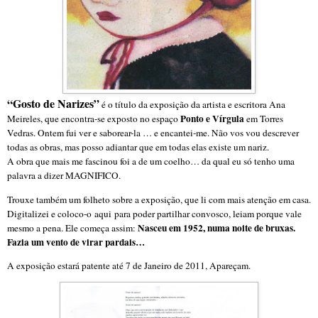
“Gosto de Narizes”
é o título da exposição da artista e escritora Ana
Ponto e Vírgula
Meireles, que encontra-se exposto no espaço
em Torres
Vedras. Ontem fui ver e saborear-la … e encantei-me. Não vos vou descrever
todas as obras, mas posso adiantar que em todas elas existe um nariz.
A obra que mais me fascinou foi a de um coelho… da qual eu só tenho uma
palavra a dizer MAGNIFICO.
Trouxe também um folheto sobre a exposição, que li com mais atenção em casa.
Digitalizei e coloco-o aqui para poder partilhar convosco, leiam porque vale
Nasceu em 1952, numa noite de bruxas.
mesmo a pena. Ele começa assim:
Fazia um vento de virar pardais…
A exposição estará patente até 7 de Janeiro de 2011, Apareçam.