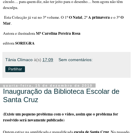
círculo… para quem diz, não ter jeito para o desenho… bem agora não têm
desculpa.
O Natal
A primavera
O
Esta Colecção já vai no 3º volume. O 1º
, 2º
e o 3º
Mar
.
Mª Carolina Pereira Rosa
Autora e ilustradora
SOREGRA
editora
Tânia Clímaco
à(s)
17:09
Sem comentários:
Partilhar
quarta-feira, 15 de dezembro de 2010
Inauguração da Biblioteca Escolar de
Santa Cruz
Existe um pequeno problema com o vídeo, assim que o problema for
(
resolvido será novamente publicado
)
escola de Santa Cruz
Ontem estive na amplificada e requalificada
. No passado